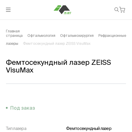
Главная
страница
Офтальмология
Офтальмохирургия
Рефракционные
лазеры
Фемтосекундный лазер ZEISS VisuMax
Фемтосекундный лазер ZEISS
VisuMax
Под заказ
Тип лазера
Фемтосекундный лазер