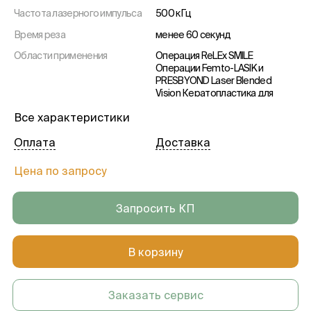
Частота лазерного импульса
500 кГц
Время реза
менее 60 секунд
Области применения
Операция ReLEx SMILE
Операции Femto-LASIK и
PRESBYOND Laser Blended
Vision Кератопластика для
трансплантации роговицы
Все характеристики
Имплантация
интрастромальных роговичных
Оплата
Доставка
колец (сегментов)
Цена по запросу
Запросить КП
В корзину
Заказать сервис