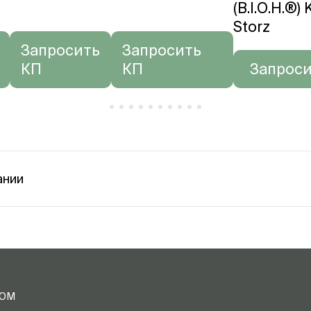
(B.I.O.H.®) 
Storz
Запросить
Запросить
КП
КП
Запроси
ании
ТОМ