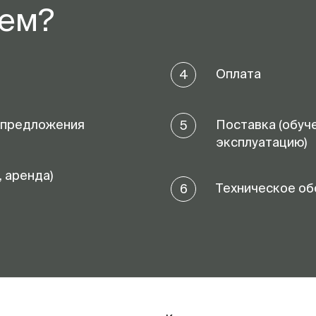
аем?
Оплата
4
 предложения
Поставка (обуч
5
эксплуатацию)
, аренда)
Техническое об
6