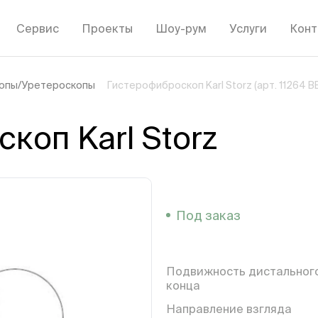
Сервис
Проекты
Шоу-рум
Услуги
Конт
опы/Уретероскопы
Гистерофиброскоп Karl Storz (арт. 11264 B
коп Karl Storz
Под заказ
Подвижность дистальног
конца
Направление взгляда