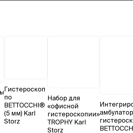
Гистероскоп
пы
по
Набор для
Интегрир
BETTOCCHI®
«офисной
амбулато
(5 мм) Karl
гистероскопии»
гистероск
Storz
TROPHY Karl
BETTOCCH
Storz