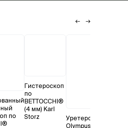
Гистероскоп
по
ованный
BETTOCCHI®
рный
(4 мм) Karl
оп по
Storz
Уретероренофибро
I®
Olympus URF-V3