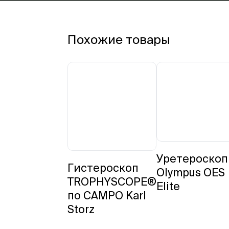
Похожие товары
Уретероско
Гистероскоп
Olympus OES
TROPHYSCOPE®
Elite
по CAMPO Karl
Storz