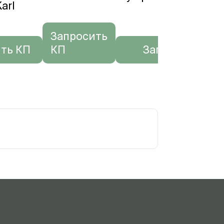
Karl
Запросить
ть КП
КП
Запросить КП