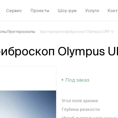
Сервис
Проекты
Шоу-рум
Услуги
Конт
опы/Уретероскопы
Уретероренофиброскоп Olympus URF-V
иброскоп Olympus U
Под заказ
Угол поля зрения
Глубина резкости
Изгиб дистального конца