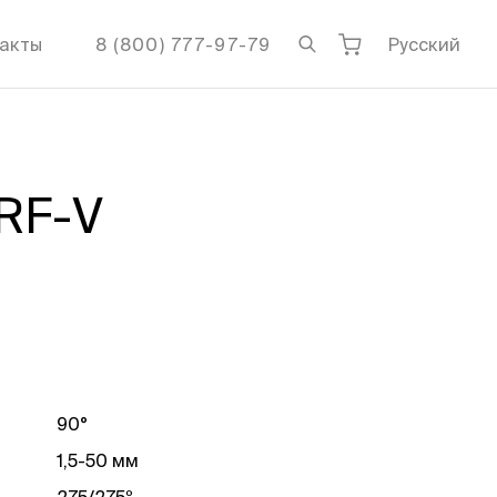
акты
8 (800) 777-97-79
Русский
RF-V
90°
1,5-50 мм
275/275º