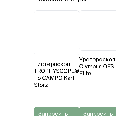
Уретероско
Гистероскоп
Olympus OES
TROPHYSCOPE®
Elite
по CAMPO Karl
Storz
Запросить
Запросить