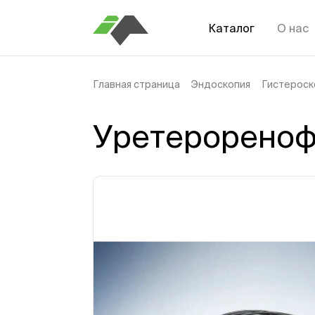
Каталог
О нас
Главная страница
Эндоскопия
Гистероск
Уретерореноф