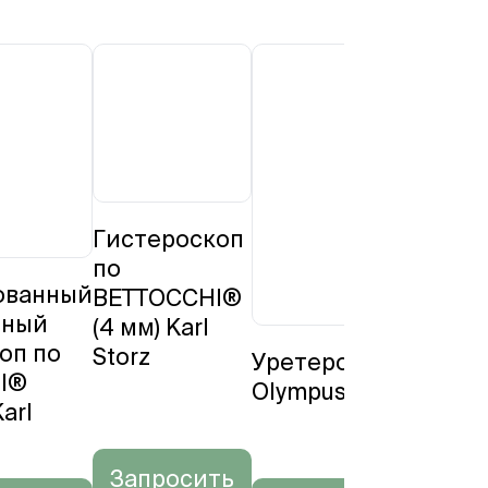
Гистероскоп
по
ованный
BETTOCCHI®
рный
(4 мм) Karl
оп по
Storz
Уретероренофибро
I®
Olympus URF-V3
Karl
Запросить