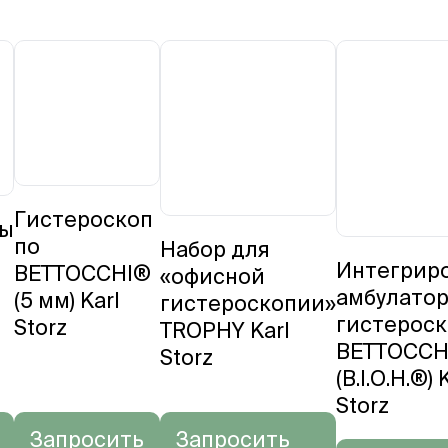
Гистероскоп
пы
по
Набор для
Интегрир
BETTOCCHI®
«офисной
амбулато
(5 мм) Karl
гистероскопии»
гистероск
Storz
TROPHY Karl
BETTOCCH
Storz
(B.I.O.H.®) 
Storz
Запросить
Запросить