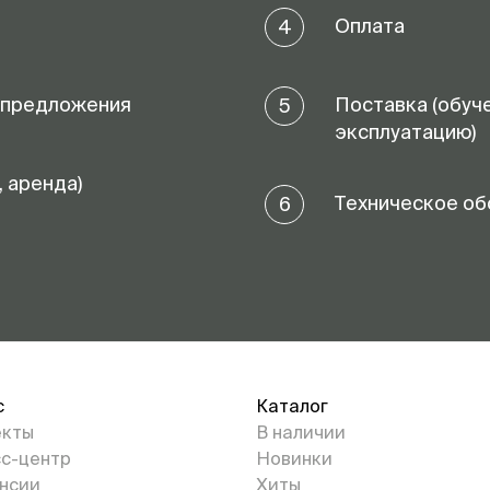
Оплата
4
 предложения
Поставка (обуч
5
эксплуатацию)
, аренда)
Техническое об
6
с
Каталог
екты
В наличии
с-центр
Новинки
нсии
Хиты