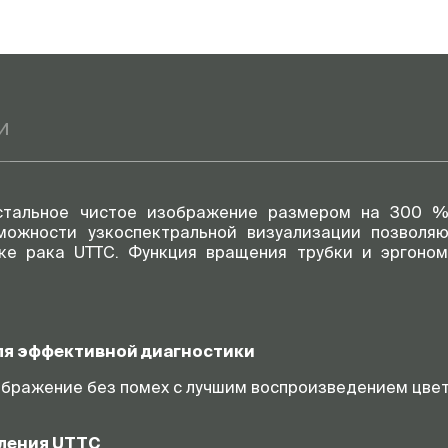
и
истальное чистое изображение размером на 300 %
можности узкоспектральной визуализации позволя
ке рака UTTC. Функция вращения трубки и эргоно
ля эффективной диагностики
бражение без помех с лучшим воспроизведением цвето
вления UTTC