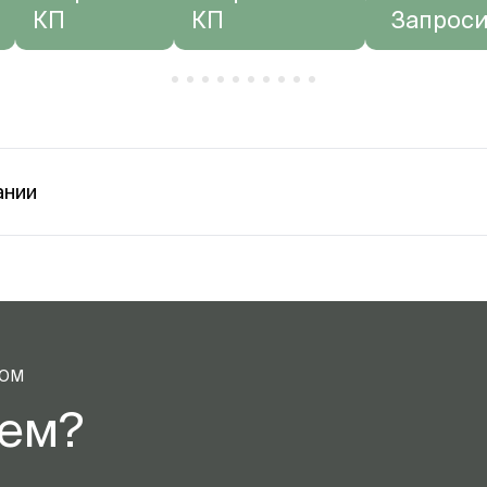
КП
КП
Запроси
ании
ТОМ
аем?