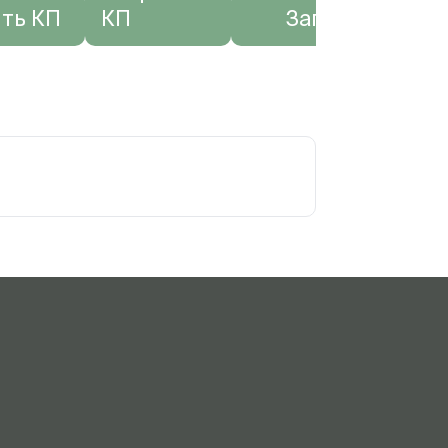
ть КП
КП
Запросить КП