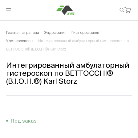
Главная страница
Эндоскопия
Гистероскопы/
Уретероскопы
Интегрированный амбулаторный гистероскоп по
BETTOCCHI® (B.I.O.H.®) Karl Storz
Интегрированный амбулаторный
гистероскоп по BETTOCCHI®
(B.I.O.H.®) Karl Storz
Под заказ