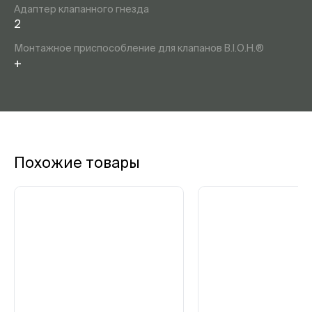
Адаптер клапанного гнезда
2
Монтажное приспособление для клапанов B.I.O.H.®
+
Похожие товары