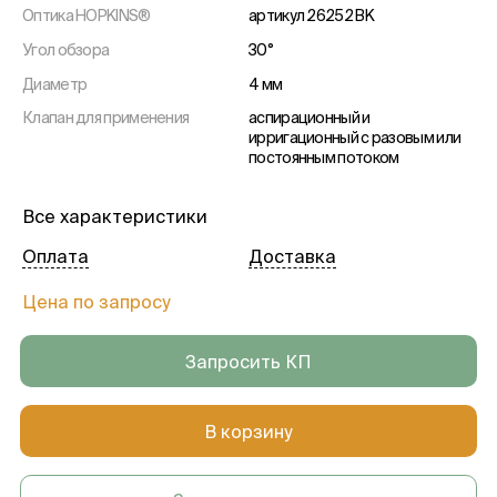
Оптика HOPKINS®
артикул 26252 BK
Угол обзора
30°
Диаметр
4 мм
Клапан для применения
аспирационный и
ирригационный с разовым или
постоянным потоком
Рукоятка
длинная
Все характеристики
Монтажное приспособление
+
для клапанов B.I.O.H.®
Оплата
Доставка
Цена по запросу
Запросить КП
В корзину