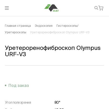
Главная страница
Эндоскопия
Гистероскопы/
Уретероскопы
Уретероренофиброскоп Olympus URF-V3
Уретероренофиброскоп Olympus
URF-V3
Под заказ
Угол поля зрения
80°