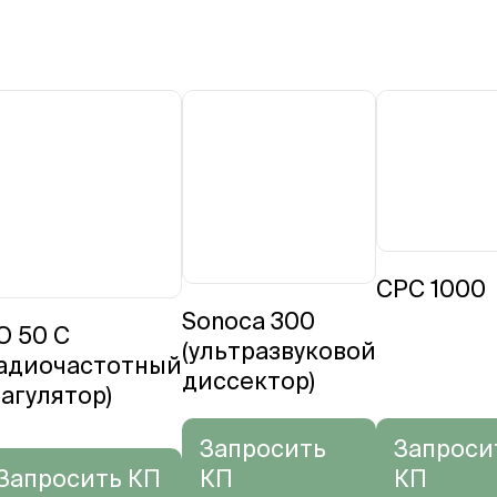
CPC 1000
Sonoca 300
O 50 C
(ультразвуковой
радиочастотный
диссектор)
агулятор)
Запросить
Запроси
Запросить КП
КП
КП