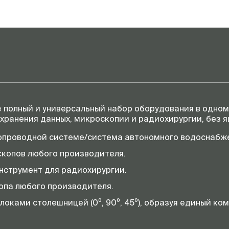
ее полный и универсальный набор оборудования в одно
хранения данных, микроскопии и радиохирургии, без я
опроводной системе/система автономного водоснабж
копов любого производителя.
струмент для радиохирургии.
опа любого производителя.
оками столешницей (0⁰, 90⁰, 45⁰), образуя единый ком