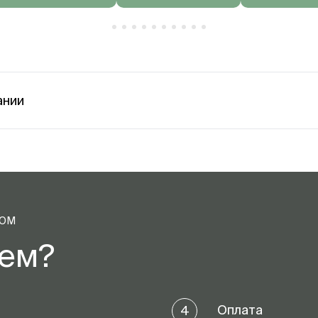
ании
ТОМ
аем?
Оплата
4