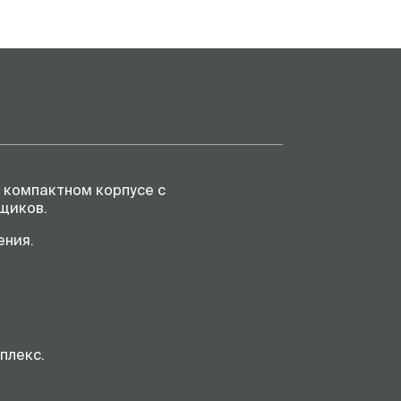
м компактном корпусе с
щиков.
ения.
плекс.