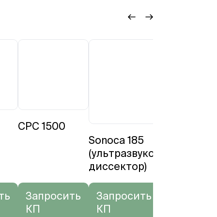
CPC 1500
ЛОР-
комбай
Sonoca 185
Expert p
(ультразвуковой
диссектор)
ть
Запросить
Запросить
Запро
КП
КП
КП