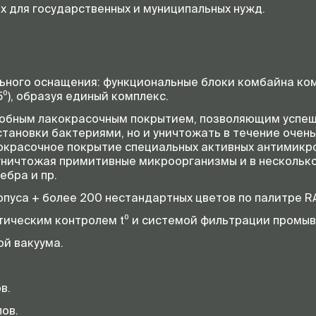
х для государственных и муниципальных нужд.
ьного оснащения: функциональные блоки комбайна ко
⁰), образуя единый комплекс.
обным лакокрасочным покрытием, позволяющим успешн
ановки бактериями, но и уничтожать в течение очень
кокрасочное покрытие специальных активных антимикр
уничтожая примитивные микроорганизмы и в нескольк
ебра и пр.
рпуса + более 200 нестандартных цветов по палитре R
тическим контролем t⁰ и системой фильтрации промыв
ой вакуума.
в.
ов.