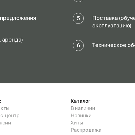
 предложения
Поставка (обуч
5
эксплуатацию)
, аренда)
Техническое об
6
с
Каталог
екты
В наличии
с-центр
Новинки
нсии
Хиты
Распродажа