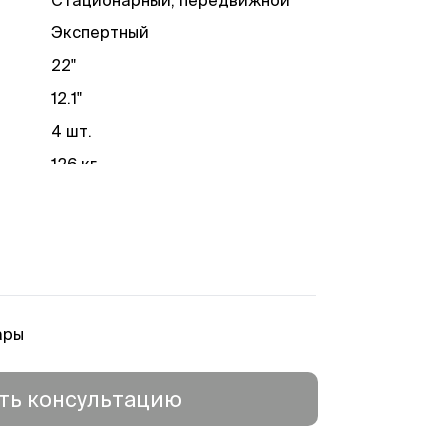
Экспертный
22"
12.1"
4 шт.
126 кг
1 год
ары
ть консультацию