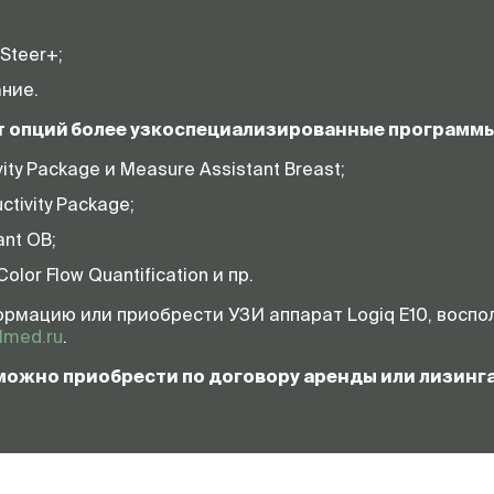
Steer+;
ние.
 опций более узкоспециализированные программы
ity Package и Measure Assistant Breast;
tivity Package;
nt OB;
lor Flow Quantification и пр.
рмацию или приобрести УЗИ аппарат Logiq E10, воспол
lmed.ru
.
 можно приобрести по договору аренды или лизинг