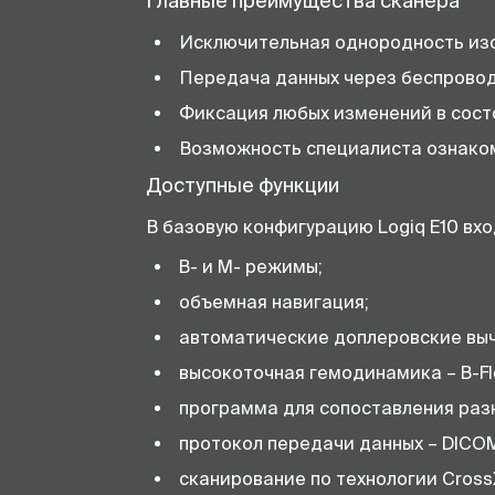
Главные преимущества сканера
Исключительная однородность из
Передача данных через беспровод
Фиксация любых изменений в состо
Возможность специалиста ознаком
Доступные функции
В базовую конфигурацию Logiq E10 вх
B- и M- режимы;
объемная навигация;
автоматические доплеровские выч
высокоточная гемодинамика – B-Fl
программа для сопоставления разн
протокол передачи данных – DICO
сканирование по технологии Cros