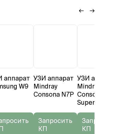
И аппарат
УЗИ аппарат
УЗИ аппарат
УЗИ
msung W9
Mindray
Mindray
Min
Consona N7P
Consona N9
Res
Super
апросить
Запросить
Запросить
За
П
КП
КП
К