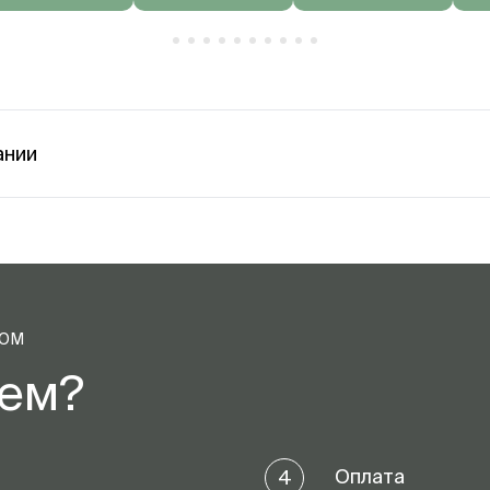
ании
ТОМ
аем?
Оплата
4