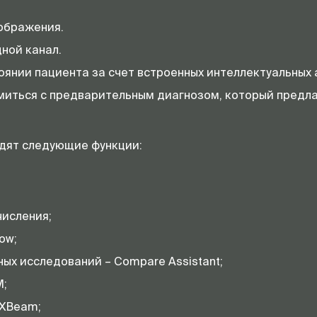
ображения.
ной канал.
янии пациента за счет встроенных интеллектуальных 
иться с предварительным диагнозом, который предла
одят следующие функции:
исления;
ow;
ых исследований – Compare Assistant;
M;
sXBeam;