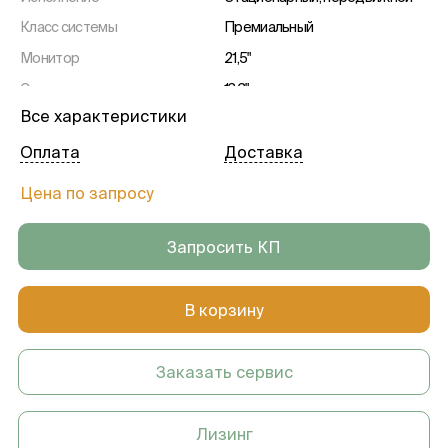
Класс системы
Премиальный
Монитор
21,5"
Сенсорная панель
13,3"
Все характеристики
Активные порты
4 шт.
Вес
141 кг
Оплата
Доставка
Гарантия
1 год
Цена по запросу
Запросить КП
В корзину
Заказать сервис
Лизинг