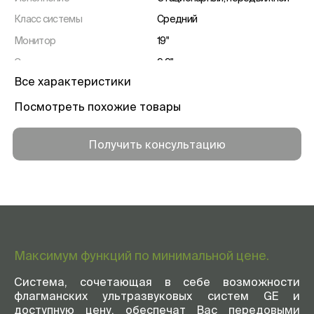
Класс системы
Средний
Монитор
19"
Сенсорная панель
9,9"
Все характеристики
Активные порты
3/4 шт.
Вес
65 кг
Посмотреть похожие товары
Гарантия
3 года
Получить консультацию
Максимум функций по минимальной цене.
Система, сочетающая в себе возможности
флагманских ультразвуковых систем GE и
доступную цену, обеспечат Вас передовыми