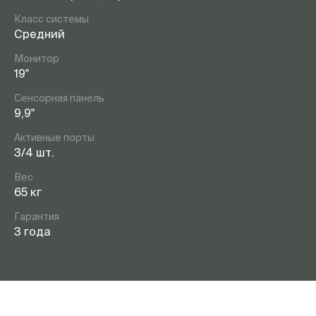
Класс системы
Средний
Монитор
19"
Сенсорная панель
9,9"
Активные порты
3/4 шт.
Вес
65 кг
Гарантия
3 года