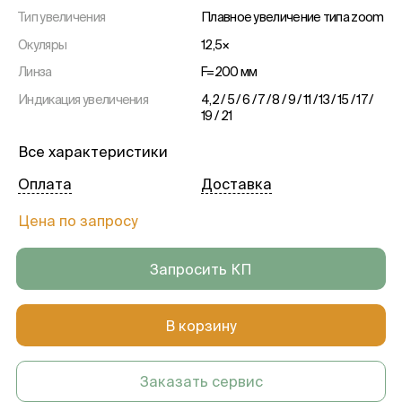
Тип увеличения
Плавное увеличение типа zoom
Окуляры
12,5×
Линза
F=200 мм
Индикация увеличения
4,2 / 5 / 6 / 7 / 8 / 9 / 11 / 13 / 15 / 17 /
19 / 21
Общее увеличение
4,2–21×
Все характеристики
Длина 1-ой руки
375 мм
Оплата
Доставка
Угол поворота 1-ой руки
300°
Цена по запросу
Угол поворота 2-ой руки
300°
Расстояние фокусировки
600 мм
Запросить КП
Электропитание и мощность
220 В, 280 Вт
В корзину
Заказать сервис