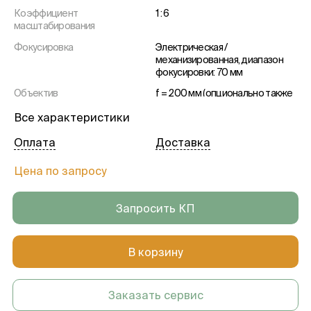
Коэффициент
1 : 6
масштабирования
Фокусировка
Электрическая /
механизированная, диапазон
фокусировки: 70 мм
Объектив
f = 200 мм (опционально также
f = 175 мм или f = 225 мм с
Все характеристики
поддерживающим кольцом)
Окуляры
Широкоугольный окуляр 10x
Оплата
Доставка
(опционально также 12,5x)
Цена по запросу
Источник света
SCI: коаксиальная подсветка и
подсветка полного поля (заявка
на патент на рассмотрении)
Запросить КП
Монитор
22-дюймовый ЖК-дисплей
Длина волны
840 нм
В корзину
Заказать сервис