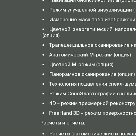
Навигация биопсийной иглы (биоп
Режим улучшенной визуализации (
Изменение масштаба изображения
Цветной, энергетический, направл
(опция)
Трапецеидальное сканирование на
Анатомический М-режим (опция)
Цветной М-режим (опция)
Панорамное сканирование (опция)
Технология подавления спекл-шум
Режим СоноЭластографии с количе
4D – режим трехмерной реконстру
FreeHand 3D – режим поверхностн
Расчеты и отчеты:
Расчеты (автоматические и полуа