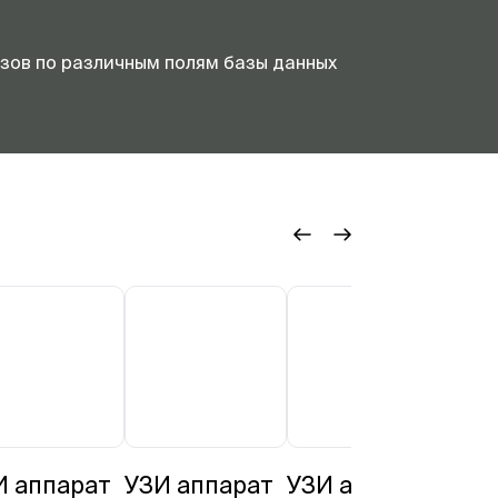
зов по различным полям базы данных
И аппарат
УЗИ аппарат
УЗИ аппарат
УЗИ