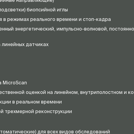
сийные направляющие)
подсветки) биопсийной иглы
 в режимах реального времени и стоп-кадра
енный энергетический, импульсно-волновой, постоянн
 линейных датчиках
а MicroScan
ственной оценкой на линейном, внутриполостном и ко
кции в реальном времени
ой трехмерной реконструкции
втоматические) для всех видов обследований