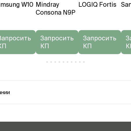
amsung W10
Mindray
LOGIQ Fortis
Sa
Consona N9P
Запросить
Запросить
Запросить
З
КП
КП
КП
К
ании