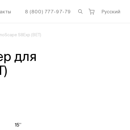
акты
8 (800) 777-97-79
Русский
noScape S8Exp (ВЕТ)
ер для
Т)
15’’