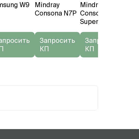
msung W9
Mindray
Mindray
Min
Consona N7P
Consona N9
Res
Super
апросить
Запросить
Запросить
За
П
КП
КП
К