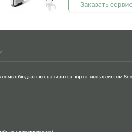
Датчик S-С613 (Вет)
Заказать серви
Датчик S-5P1 (Вет)
и
Тележка
из самых бюджетных вариантов портативных систем So
Дополнительные
принадлежности