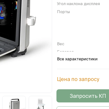
Угол наклона дисплея
Порты
Вес
Батарея
Все характеристики
Цифровая рабочая станц
Цена по запросу
Датчик S-L742 (Вет)
Запросить КП
+ 1