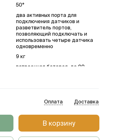
50°
два активных порта для
подключения датчиков и
разветвитель портов,
позволяющий подключать и
использовать четыре датчика
одновременно
9 кг
встроенная батарея, до 90
минут работы в режиме
сканирования
ия
жесткий диск 500 Гб, USB 2.0,
Ethernet, DICOM 3.0
Оплата
Доставка
4-15MHz/38mm, датчик
линейный высокочастотный для
обследований сосудов, высокой
В корзину
плотности ультразвуковой, 192
элемента