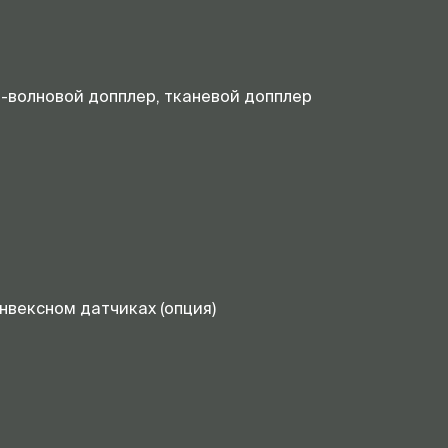
о-волновой допплер, тканевой допплер
нвексном датчиках (опция)