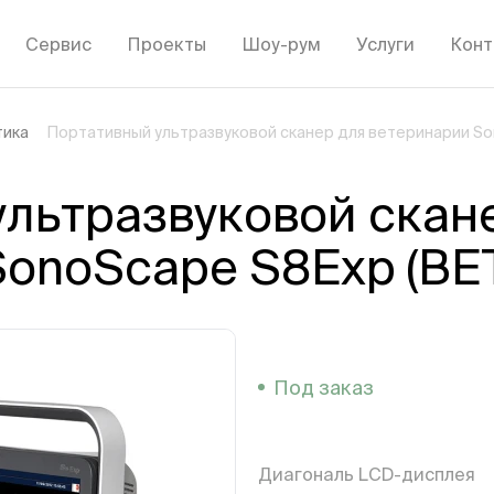
Сервис
Проекты
Шоу-рум
Услуги
Конт
тика
Портативный ультразвуковой сканер для ветеринарии So
льтразвуковой скан
onoScape S8Exp (ВЕ
Под заказ
Диагональ LCD-дисплея