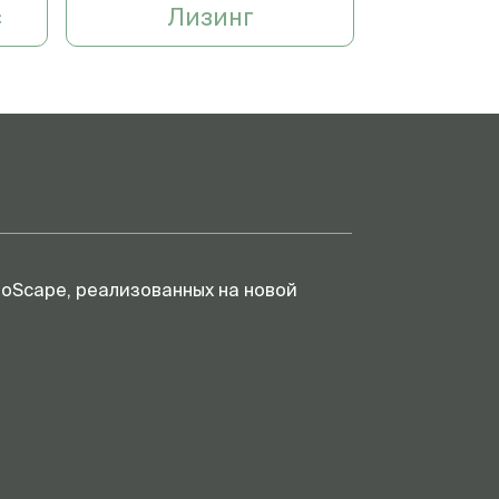
4-11 MHz/R14mm, 90D, датчик
с
Лизинг
микроконвексный
высокочастотный
ультразвуковой
4-8MHz, 90D, датчик секторный
фазированный
высокочастотный
ультразвуковой
c возможностью крепления
ультразвукового сканера и
регулировкой высоты
noScape, реализованных на новой
модуль эластографии (с
количественной оценкой),
ножной переключатель
режимов работы сканера, ч/б
термовидеопринтер