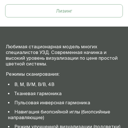
Питание
источник бесперебойного
Лизинг
питания с двойным
преобразованием
Дополнительные
модуль эластографии (с
принадлежности
количественной оценкой),
ножной переключатель
режимов работы сканера, ч/б
термовидеопринтер
Любимая стационарная модель многих
специалистов УЗД. Современная начинка и
высокий уровень визуализации по цене простой
цветной системы.
Режимы сканирования:
В, М, В/М, В/В, 4В
Тканевая гармоника
Пульсовая инверсная гармоника
Навигация биопсийной иглы (биопсийные
направляющие)
Режим улучшенной визуализации (подсветки)