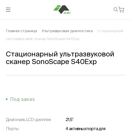
Главная страница
Ультразвуковая диагностика
Стационарный
ультразвуковой сканер SonoScape S40Exp
Стационарный ультразвуковой
сканер SonoScape S40Exp
Под заказ
Диагональ LСD-дисплея
21,5”
Порты
4 активных порта для