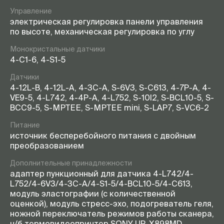
Управление
электрическая регулировка панели управления
по высоте, механическая регулировка по углу
Монокристальные датчики
4-С1-6, 4-S1-5
Датчики
4-12L-B, 4-12L-A, 4-3С-A, S-6V3, S-С613, 4-7P-A, 4-
VE9-5, 4-L742, 4-4P-A, 4-L752, S-10I2, S-BCL10-5, S-
BCC9-5, S-МРТЕЕ, S-МРТЕЕ mini, S-LAP7, S-VC6-2
Питание
источник бесперебойного питания c двойным
преобразованием
Дополнительные принадлежности
адаптер пункционный для датчика 4-L742/4-
L752/4-6V3/4-3C-A/4-S1-5/4-BCL10-5/4-C613,
модуль эластографии (с количественной
оценкой), модуль стресс-эхо, подогреватель геля,
ножной переключатель режимов работы сканера,
ч/б термовидеопринтер SONY UP-X898MD