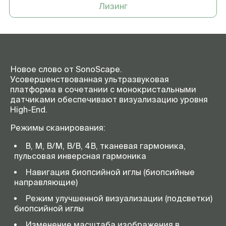
Лизинг
5/4-C613, модуль эластографии
(с количественной оценкой),
модуль стресс-эхо,
подогреватель геля, ножной
переключатель режимов
работы сканера, ч/б
термовидеопринтер SONY UP-
Новое слово от SonoScape.
X898MD
Усовершенствованная ультразвуковая
Области применения
брюшная полость, гинекология,
платформа в сочетании с монокристальными
акушерство, урология,
датчиками обеспечивают визуализацию уровня
щитовидная железа, молочная
High-End.
железа, костно-мышечная
система, педиатрия,
Режимы сканирования:
нейросонография, инвазивные
процедуры, кардиология,
В, М, В/М, В/В, 4В, тканевая гармоника,
сосуды, транскраниальные
пульсовая инверсная гармоника
исследования
Навигация биопсийной иглы (биопсийные
направляющие)
Режим улучшенной визуализации (подсветки)
биопсийной иглы
Изменение масштаба изображения в