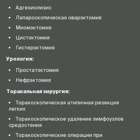
Адгезиолизис
Лапароскопическая оварэктомия
Миомэктомия
Цистэктомия
Гистерэктомия
Урология:
Простатэктомия
Нефрэктомия
Торакальная хирургия:
Торакоскопическая атипичная резекция
легких
Торакоскопическое удаление лимфоузлов
средостения
Торакоскопические операции при