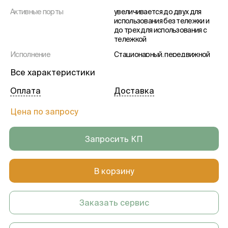
Активные порты
увеличивается до двух для
использования без тележки и
до трех для использования с
тележкой
Исполнение
Стационарный, передвижной
Монитор
15.6" широкоформатный LED-
Все характеристики
монитор
Оплата
Доставка
Цена по запросу
Запросить КП
В корзину
Заказать сервис