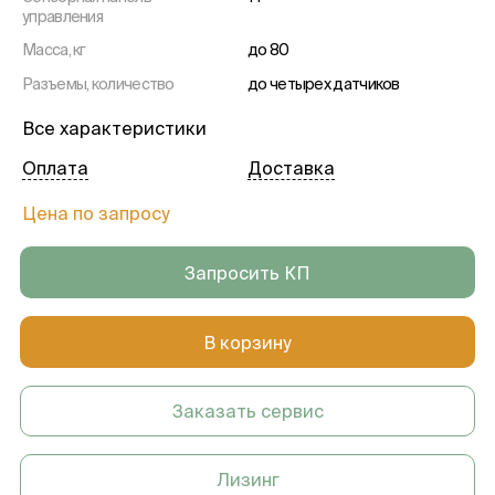
управления
Масса, кг
до 80
Разъемы, количество
до четырех датчиков
CW-датчик
есть
Все характеристики
Режимы визуализации
B-Режим; M-Режим; M-Режим -
Оплата
Доставка
Цветной; CDI-Режим - Цветной
допплер; DP-Режим -
Энергетический допплер;
Цена по запросу
Dir.PD-Режим - Направленный
энергетический допплер
Запросить КП
В корзину
Заказать сервис
Лизинг