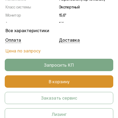
Класс системы
Экспертный
Монитор
15,6"
Активные порты
1/4 шт.
Все характеристики
Вес
5 кг
Гарантия
1 год
Оплата
Доставка
Цена по запросу
Запросить КП
В корзину
Заказать сервис
Лизинг