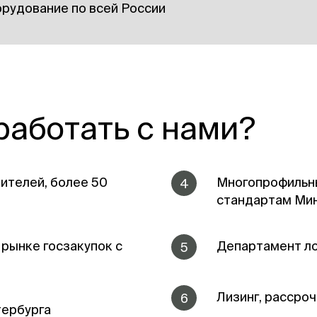
рудование по всей России
работать с нами?
ителей, более 50
Многопрофильны
4
стандартам Ми
а рынке госзакупок с
Департамент ло
5
Лизинг, рассроч
6
тербурга