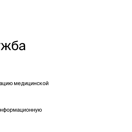
ужба
атацию медицинской
 информационную