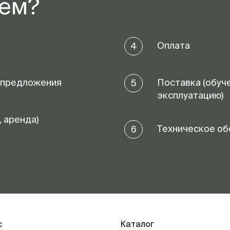
аем?
Оплата
4
 предложения
Поставка (обуч
5
эксплуатацию)
, аренда)
Техническое об
6
с
Каталог