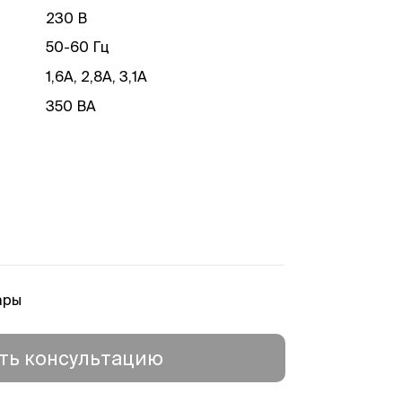
230 В
50-60 Гц
1,6А, 2,8А, 3,1А
350 ВА
2 плавких предохранителя: Т2,
5АН; Т5АН;Т6, 3АН
2 биполярных (2-конт.)
2 ячейки памяти + кнопка
восстановления
310 х 160 х 390 мм
ары
12,5 кг
ть консультацию