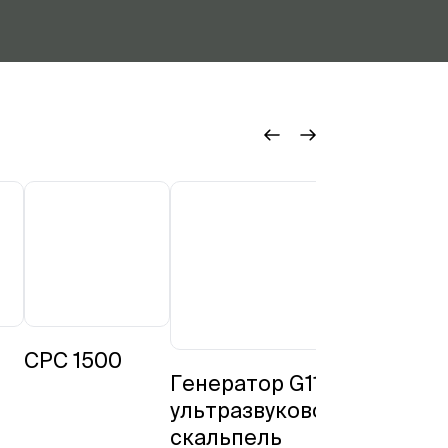
CPC 1500
ЛОР-
Генератор G11
комбайн
ультразвуковой
Expert plu
скальпель