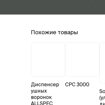
Похожие товары
Диспенсер
CPC 3000
ушных
So
воронок
(у
ALLSPEC
ди