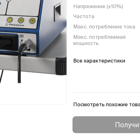
Напряжение (±10%)
Частота
Макс. потребление тока
Макс. потребляемая
мощность
Сетевой предохранитель
Все характеристики
Количество разъемов для
инструментов
Количество программ
Габариты ( Ш х В х Г)
Посмотреть похожие тов
Вес
Получи