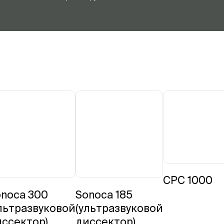
CPC 1000
noca 300
Sonoca 185
льтразвуковой
(ультразвуковой
ссектор)
диссектор)