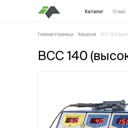
Каталог
О нас
Главная страница
Хирургия
BCC 140 (выс
BCC 140 (высо