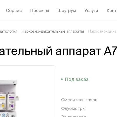
Сервис
Проекты
Шоу-рум
Услуги
Конт
матология
Наркозно-дыхательные аппараты
Наркозно-дыхат
тельный аппарат A7
Под заказ
Смеситель газов
Флуометры
Вентилятор