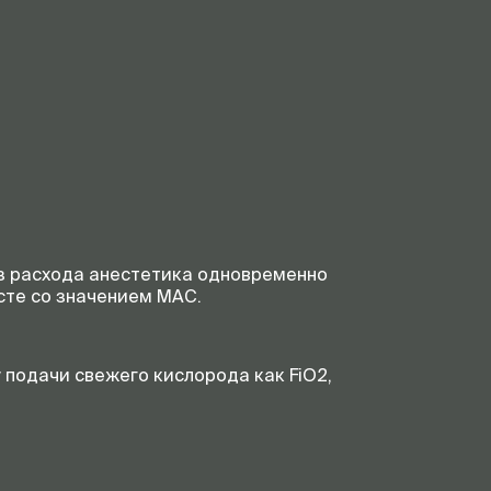
лиз расхода анестетика одновременно
сте со значением MAC.
 подачи свежего кислорода как FiO2,