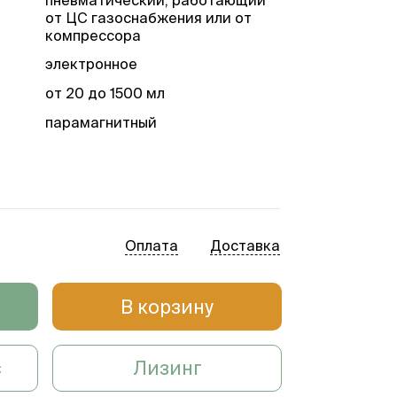
от ЦС газоснабжения или от
компрессора
электронное
от 20 до 1500 мл
парамагнитный
наличие
ия
наличие
наличие
Оплата
Доставка
ипа
наличие
х
наличие
В корзину
наличие
с
Лизинг