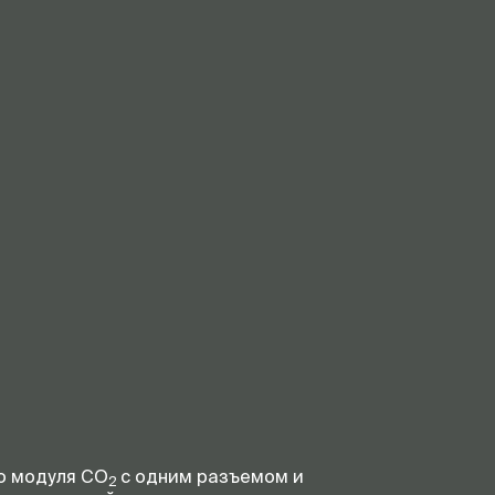
наличие
жего
наличие
наличие
до 185 кг
о модуля CO
с одним разъемом и
2