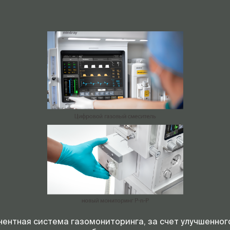
Функция расчета дозы
анестетика
Оптимизатор потока све
газа
Резервные выдвижные
флуометры O2 и воздуха
Вес
ентная система газомониторинга, за счет улучшенног