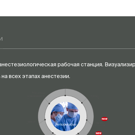
Возможность установки
модуля газоанализа
(мониторинг до 5
анестетиков)
Возможность установки B
и
модуля
Возможность установки
модуля NMT
 анестезиологическая рабочая станция. Визуализир
Сенсорный дисплей
Просмотр данных
на всех этапах анестезии.
Режимы вентиляции