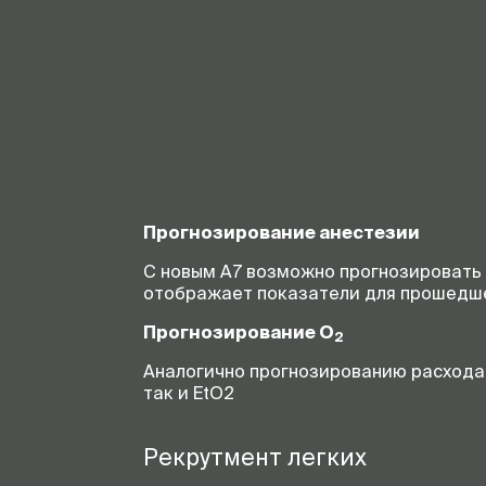
Прогнозирование анестезии
С новым A7 возможно прогнозировать 
отображает показатели для прошедше
Прогнозирование O
2
Аналогично прогнозированию расхода 
так и EtO2
Рекрутмент легких