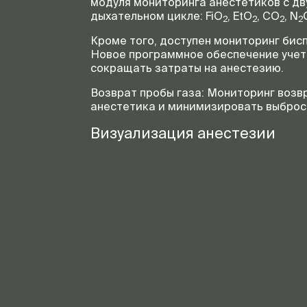
модуля мониторинга анестетиков с д
дыхательном цикле: FiO
, EtO
, CO
, N
2
2
2
2
Кроме того, доступен мониторинг би
Новое программное обеспечение учета
сокращать затраты на анестезию.
Возврат пробы газа: Мониторинг возв
анестетика и минимизировать выброс 
Визуализация анестезии