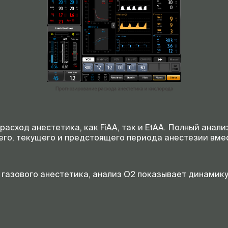
расход анестетика, как FiAА, так и EtAA. Полный ана
го, текущего и предстоящего периода анестезии вме
газового анестетика, анализ О2 показывает динамику