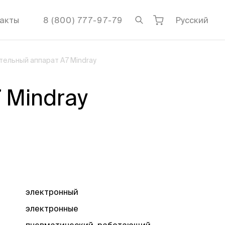
акты
8 (800) 777-97-79
Русский
ельный аппарат A7 Mindray
 Mindray
электронный
электронные
пневматический, работающий