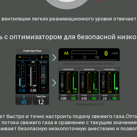
вентиляции легких реанимационного уровня отвечает 
 с оптимизатором для безопасной низк
Рекрутмент легких
Расчет МАК с
корректировкой по возра
т быстро и точно настроить подачу свежего газа.Опт
Учет количества расхода
потока свежего газа в сравнении с текущим значени
анестетика
чивает безопасную низкопоточную анестезию и позвол
Возврат пробы газа