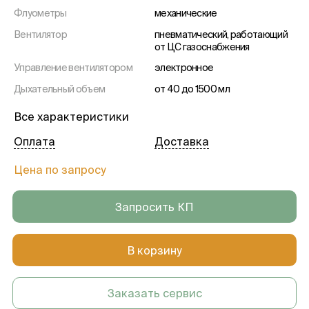
Флуометры
механические
Вентилятор
пневматический, работающий
от ЦС газоснабжения
Управление вентилятором
электронное
Дыхательный объем
от 40 до 1500 мл
Типа датчика O2
химический
Все характеристики
Встроенный подогрев
наличие
Оплата
Доставка
дыхательной системы
Система удаления газового
пассивная/активная
Цена по запросу
анестетика
Встроенный аспиратор
наличие
Запросить КП
Испаритель проточного типа
наличие
Возможность установки 2х
наличие
В корзину
испарителей
Дисплей
диагональю 7,4 дюйма
Заказать сервис
Память
просмотр данных до 24 часов