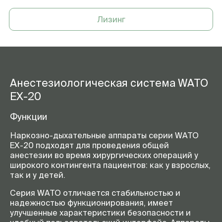
Работа от аккумулятора
до 150 минут
Лизинг
Режимы вентиляции
ручной, с контролем по объему
(VCV), с контролем по давлению
(PCV), синхронизированная
вентиляция (SIMV)
Вес (без испарителя)
120 кг
Анестезиологическая система WATO
EX-20
Функции
Наркозно-дыхательные аппараты серии WATO
EX-20 подходят для проведения общей
анестезии во время хирургических операций у
широкого контингента пациентов: как у взрослых,
так и у детей.
Серия WATO отличается стабильностью и
надежностью функционирования, имеет
улучшенные характеристики безопасности и