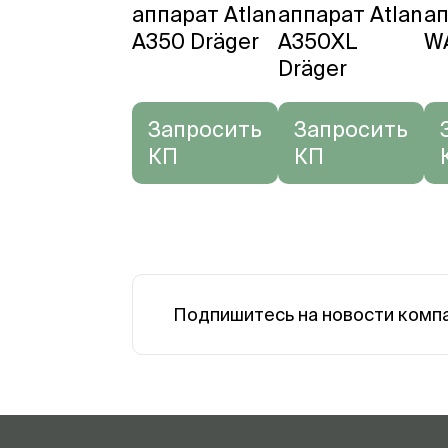
аппарат Atlan
аппарат Atlan
а
A350 Dräger
A350XL
W
Dräger
Запросить
Запросить
КП
КП
Подпишитесь на новости комп