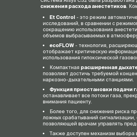
Система Aisуs CS2 была разработана
снижения расхода анестетиков
. К
Et Control
- это режим автоматиче
исследований, в сравнении с режимо
сокращению использования анестетик
объемов выбрасываемых в атмосферу
ecoFLOW
- технология, расширяю
отображает критическую информацию
использования гипоксической газовой
Компактная
расширенная дыхате
позволяет достичь требуемой концен
наркозно-дыхательными станциями.
Функция приостановки подачи га
останавливает все потоки газа, прек
внимания пациенту.
Более того, для снижения риска 
ложных срабатываний сигнализации, 
позволяющей врачам управлять преде
Также доступен механизм выбора в