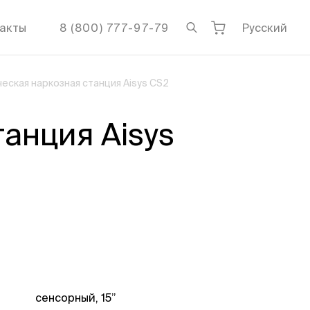
акты
8 (800) 777-97-79
Русский
еская наркозная станция Aisys CS2
анция Aisys
сенсорный, 15”