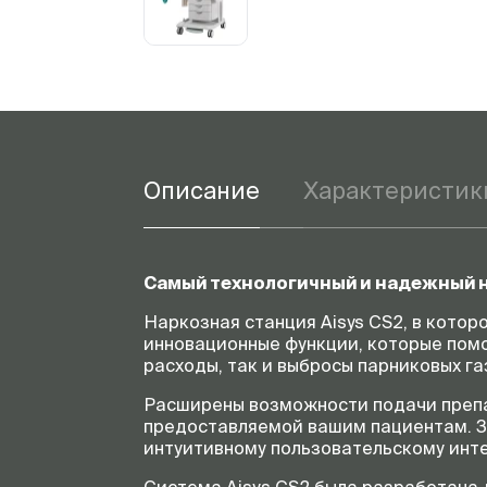
Описание
Характеристик
Самый технологичный и надежный н
Наркозная станция Aisys CS2, в кото
инновационные функции, которые помо
расходы, так и выбросы парниковых га
Расширены возможности подачи препа
предоставляемой вашим пациентам. З
интуитивному пользовательскому инт