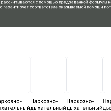
й рассчитываются с помощью предзаданной формулы н
то гарантирует соответствие оказываемой помощи по
аркозно-
Наркозно-
Наркозно-
На
ыхательный
дыхательный
дыхательный
ды