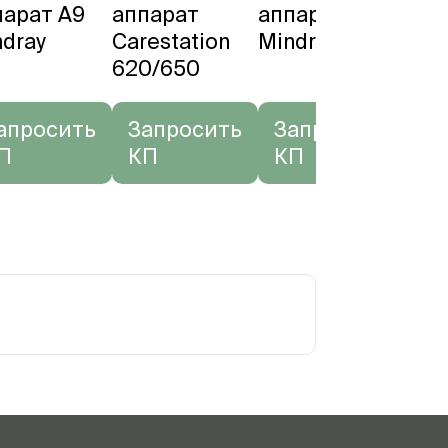
парат A9
аппарат
аппарат A7
апп
ndray
Carestation
Mindray
WAT
620/650
апросить
Запросить
Запросить
За
П
КП
КП
К