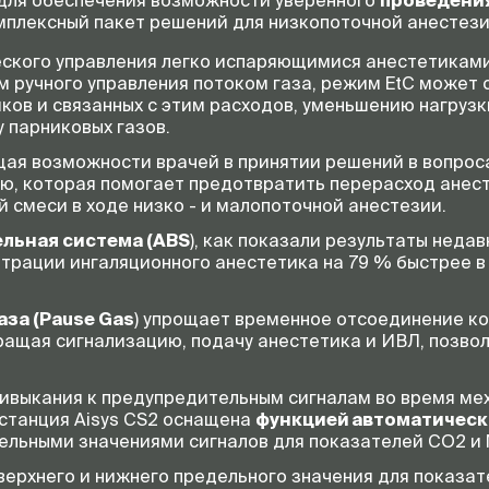
 для обеспечения возможности уверенного
проведения
омплексный пакет решений для низкопоточной анестез
ского управления легко испаряющимися анестетиками
м ручного управления потоком газа, режим EtC может
ов и связанных с этим расходов, уменьшению нагрузк
 парниковых газов.
щая возможности врачей в принятии решений в вопрос
, которая помогает предотвратить перерасход анесте
 смеси в ходе низко - и малопоточной анестезии.
льная система (ABS
), как показали результаты неда
трации ингаляционного анестетика на 79 % быстрее 
за (Pause Gas
) упрощает временное отсоединение ко
ращая сигнализацию, подачу анестетика и ИВЛ, позвол
привыкания к предупредительным сигналам во время ме
станция Aisуs CS2 оснащена
функцией автоматическ
льными значениями сигналов для показателей CO2 и 
ерхнего и нижнего предельного значения для показате