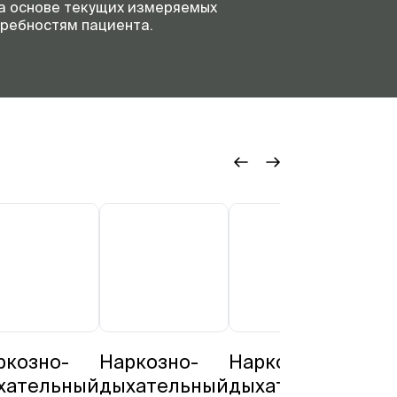
а основе текущих измеряемых
требностям пациента.
ркозно-
Наркозно-
Наркозно-
Нар
хательный
дыхательный
дыхательный
дых