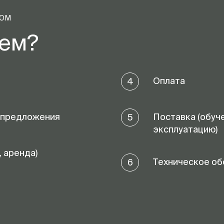
ТОМ
аем?
Оплата
4
 предложения
Поставка (обуч
5
эксплуатацию)
, аренда)
Техническое об
6