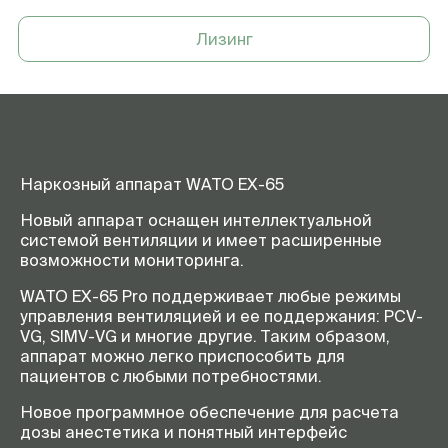
боковом/микро- потоке
Возможность установки
наличие
Лизинг
модуля газоанализа
(мониторинг до 5
анестетиков)
Возможность установки BIS
наличие
модуля
Сенсорный дисплей
диагональю 12 дюймов
Наркозный аппарат WATO EX-65
Просмотр данных
до 48 часов
Новый аппарат оснащен интеллектуальной
Режимы вентиляции
ручной, с контролем по объему
системой вентиляции и имеет расширенные
(VCV), с контролем по давлению
возможности мониторинга.
(PCV), вентиляция с
поддержкой давлением
WATO EX-65 Pro поддерживает любые режимы
(PSV+апноэ), с регулируемым
управления вентиляцией и ее поддержания: PCV-
давление и гарантированным
VG, SIMV-VG и многие другие. Таким образом,
объемом (PCV-VG),
аппарат можно легко приспособить для
синхронизированная
перемежающаяся
пациентов с любыми потребностями.
принудительная вентиляция –
PC (SIMV-PC),
Новое программное обеспечение для расчета
синхронизированная
дозы анестетика и понятный интерфейс
перемежающаяся