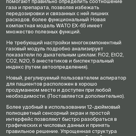
помогают правильно определить соотношение
принудительная вентиляция –
газа и препарата, позволяя избежать
VC (SIMV-VC),
передозировки и связанных с ней лишних
синхронизированная
расходов. более функциональный Новая
перемежающаяся вентиляция с
компактная модель WATO EX-65 имеет
управлением по давлению и
множество полезных функций.
гарантированным объемом
(SIMV-VG), поддержка
Не требующий настройки многокомпонентный
постоянного давления в
газовый модуль подробно анализирует
дыхательных путях с
вентиляцией с поддержкой
показатели по дыхательным циклам: FiO2, EtO2,
давления(CPAP/PS)
CO2, N2O, 5 анестетиков и биспектральный
индекс (путем автоопределения).
Расчет МАК с
наличие
корректировкой по возрасту
Новый, регулируемый пользователем аспиратор
для пациентов расположен в хорошо
Учет количества анестетика
наличие
продуманном месте и доступен при любой
необходимости. (Поставляется дополнительно).
Более удобный в использовании 12-дюймовый
полноцветный сенсорный экран и простой
интерфейс позволяют быстро разобраться в
графических и числовых данных и принять
правильное решение. Упрощенная структура