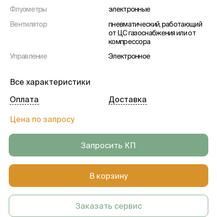
Флуометры
электронные
Вентилятор
пневматический, работающий
от ЦС газоснабжения или от
компрессора
Управление
Электронное
Дыхательный объем
от 5 до 1500 мл
Все характеристики
Типа датчика O2
парамагнитный
Оплата
Доставка
Встроенный подогрев
наличие
дыхательной системы
Цена по запросу
Система удаления газового
пассивная/активная
анестетика
Запросить КП
Встроенный аспиратор
наличие
Испаритель проточного типа
наличие
В корзину
Возможность установки 2х
наличие
испарителей
Возможность установки
наличие
Заказать сервис
модуля EtCO2 в основном/