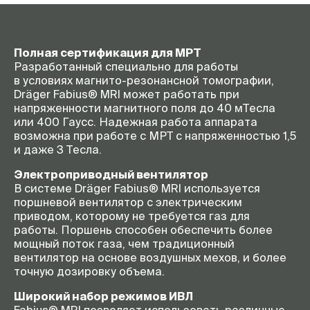
Полная сертификация для МРТ
Разработанный специально для работы
в условиях
магнито-резонансной
томографии,
Dräger Fabius® MRI может работать при
напряженности магнитного поля до 40 мТесла
или 400 Гаусс. Надежная работа аппарата
возможна при работе с МРТ с напряженностью 1,5
и даже 3 Тесла.
Электроприводный вентилятор
В системе Dräger Fabius® MRI используется
поршневой вентилятор с электрическим
приводом, которому не требуется газ для
работы. Поршень способен обеспечить более
мощный поток газа, чем традиционный
вентилятор на основе воздушных мехов, и более
точную дозировку объема.
Широкий набор режимов ИВЛ
Fabius® MRI позволяет использовать различные