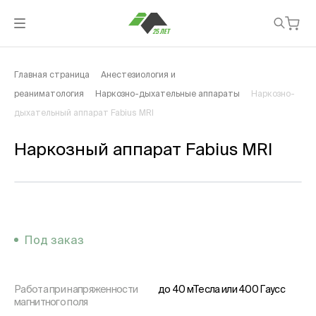
Главная страница
Анестезиология и
реаниматология
Наркозно-дыхательные аппараты
Наркозно-
дыхательный аппарат Fabius MRI
Наркозный аппарат Fabius MRI
Под заказ
Работа при напряженности
до 40 мТесла или 400 Гаусс
магнитного поля