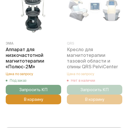
ЭМА
QRS
Аппарат для
Кресло для
низкочастотной
магнитотерапии
магнитотерапии
тазовой области и
«Полюс-2М»
спины QRS PelviCenter
Цена по запросу
Цена по запросу
Под заказ
Нет в наличии
Запросить КП
Запросить КП
В корзину
В корзину