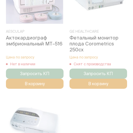
AESCULAP
GE HEALTHCARE
Актокардиограф
Фетальный монитор
эмбриональный МТ–516
плода Corometrics
250cx
Цена по запросу
Цена по запросу
Нет в наличии
Снят с производства
Запросить КП
Запросить КП
В корзину
В корзину