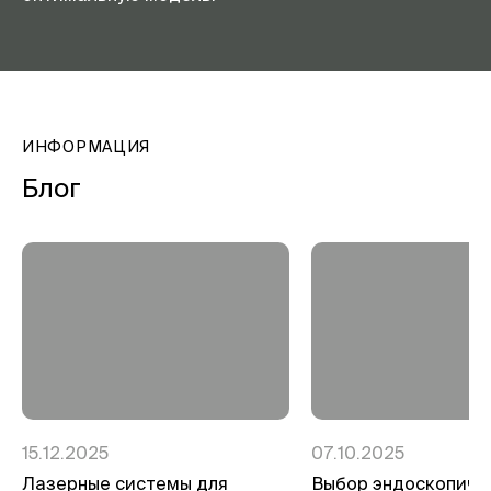
ИНФОРМАЦИЯ
Блог
15.12.2025
07.10.2025
Лазерные системы для
Выбор эндоскопиче