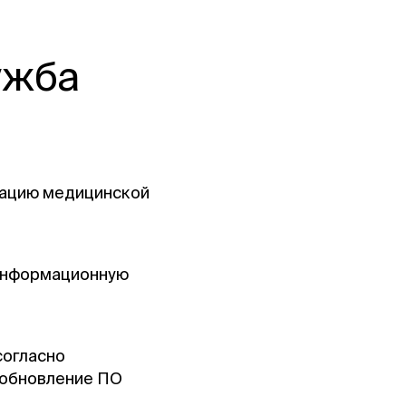
ужба
атацию медицинской
 информационную
согласно
 обновление ПО