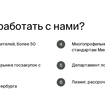
работать с нами?
ителей, более 50
Многопрофильны
4
стандартам Ми
а рынке госзакупок с
Департамент ло
5
Лизинг, рассроч
6
тербурга