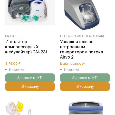
РАЗНОЕ
FISHER&PAYKEL HEALTHCARE
Ингалятор
Увлажнитель со
компрессорный
встроенным
(небулайзер) CN-231
генератором потока
Airvo 2
4178,00 ₽
Цена по запросу
В наличии
В наличии
Запросить КП
Запросить КП
В корзину
В корзину