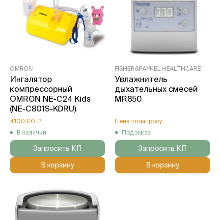
OMRON
FISHER&PAYKEL HEALTHCARE
Ингалятор
Увлажнитель
компрессорный
дыхательных смесей
OMRON NE-C24 Kids
MR850
(NE-C801S-KDRU)
4100,00 ₽
Цена по запросу
В наличии
Под заказ
Запросить КП
Запросить КП
В корзину
В корзину