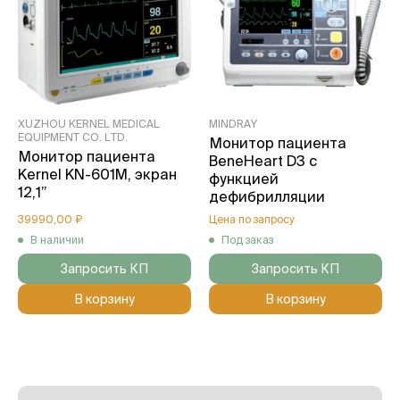
XUZHOU KERNEL MEDICAL
MINDRAY
EQUIPMENT CO. LTD.
Монитор пациента
Монитор пациента
BeneHeart D3 с
Kernel KN-601M, экран
функцией
12,1”
дефибрилляции
39990,00 ₽
Цена по запросу
В наличии
Под заказ
Запросить КП
Запросить КП
В корзину
В корзину