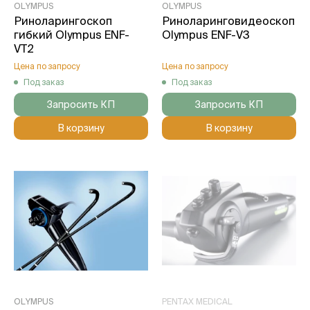
OLYMPUS
OLYMPUS
Риноларингоскоп
Риноларинговидеоскоп
гибкий Olympus ENF-
Olympus ENF-V3
VT2
Цена по запросу
Цена по запросу
Под заказ
Под заказ
Запросить КП
Запросить КП
В корзину
В корзину
OLYMPUS
PENTAX MEDICAL