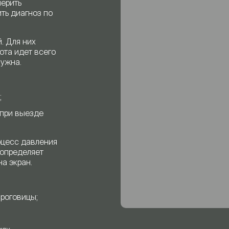
мерить
ть диагноз по
. Для них
ота идет всего
нужна.
;
 при выезде
оцесс давления
 определяет
а экран.
роговицы;