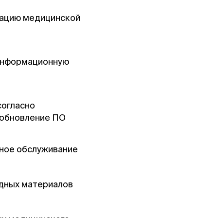
атацию медицинской
 информационную
согласно
 обновление ПО
йное обслуживание
одных материалов