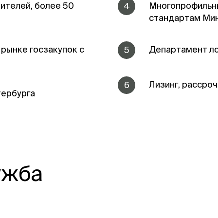
ителей, более 50
Многопрофильны
4
стандартам Ми
а рынке госзакупок с
Департамент ло
5
Лизинг, рассроч
6
тербурга
ужба