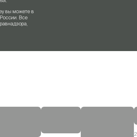
ях.
mey вы можете в
 России. Все
равнадзора,
2