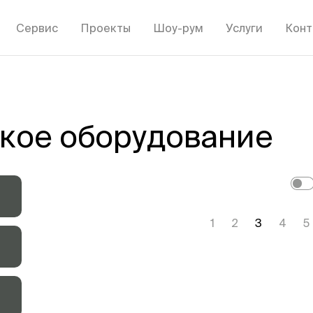
Сервис
Проекты
Шоу-рум
Услуги
Конт
кое оборудование
1
2
3
4
5