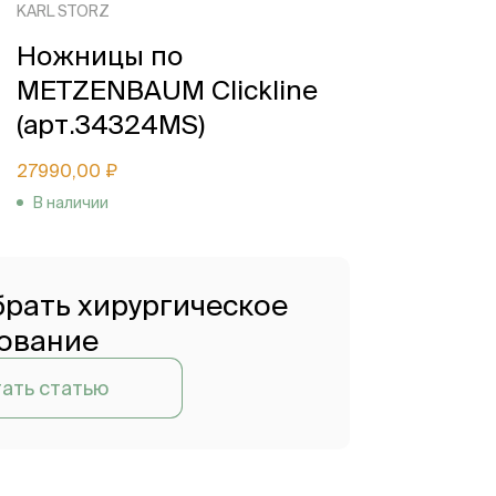
KARL STORZ
Ножницы по
METZENBAUM Clickline
(арт.34324MS)
27990,00 ₽
В наличии
брать хирургическое
ование
ать статью