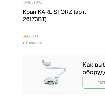
KARL STORZ
Кран KARL STORZ (арт.
26173BT)
590,00 ₽
В наличии
Как вы
оборуд
Чит