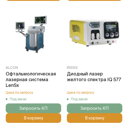
ALCON
IRIDEX
Офтальмологическая
Диодный лазер
лазерная cиcтема
желтого спектра IQ 577
LenSx
Цена по запросу
Цена по запросу
Под заказ
Под заказ
Запросить КП
Запросить КП
В корзину
В корзину