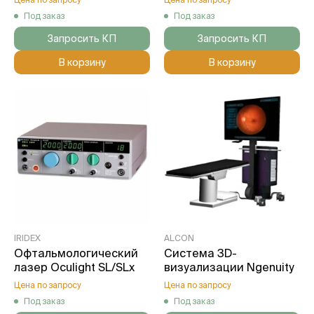
Под заказ
Под заказ
Запросить КП
Запросить КП
В корзину
В корзину
IRIDEX
ALCON
Офтальмологический
Система 3D-
лазер Oculight SL/SLx
визуализации Ngenuity
Цена по запросу
Цена по запросу
Под заказ
Под заказ