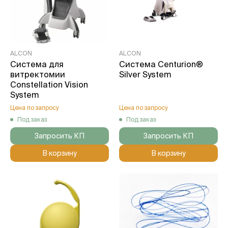
ALCON
ALCON
Система для
Система Centurion®
витректомии
Silver System
Constellation Vision
System
Цена по запросу
Цена по запросу
Под заказ
Под заказ
Запросить КП
Запросить КП
В корзину
В корзину