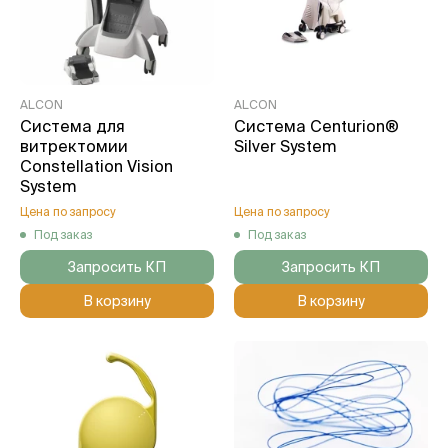
ALCON
ALCON
Система для
Система Centurion®
витректомии
Silver System
Constellation Vision
System
Цена по запросу
Цена по запросу
Под заказ
Под заказ
Запросить КП
Запросить КП
В корзину
В корзину