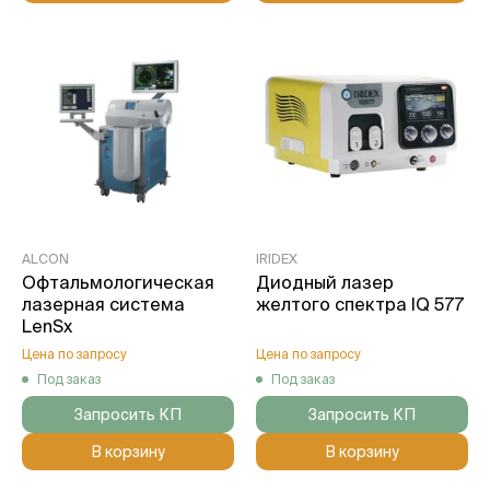
ALCON
IRIDEX
Офтальмологическая
Диодный лазер
лазерная cиcтема
желтого спектра IQ 577
LenSx
Цена по запросу
Цена по запросу
Под заказ
Под заказ
Запросить КП
Запросить КП
В корзину
В корзину