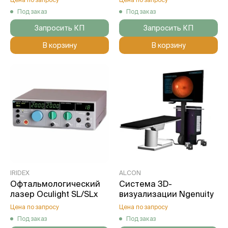
Под заказ
Под заказ
Запросить КП
Запросить КП
В корзину
В корзину
IRIDEX
ALCON
Офтальмологический
Система 3D-
лазер Oculight SL/SLx
визуализации Ngenuity
Цена по запросу
Цена по запросу
Под заказ
Под заказ