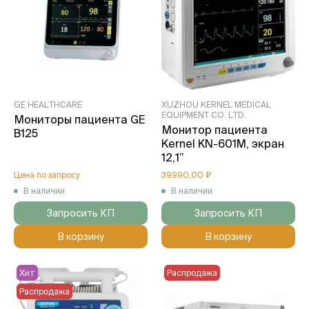
GE HEALTHCARE
XUZHOU KERNEL MEDICAL
EQUIPMENT CO. LTD.
Мониторы пациента GE
Монитор пациента
B125
Kernel KN-601M, экран
12,1”
Цена по запросу
39990,00 ₽
В наличии
В наличии
Запросить КП
Запросить КП
В корзину
В корзину
Хит
Распродажа
Распродажа