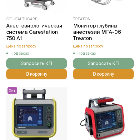
GE HEALTHCARE
TREATON
Анестезиологическая
Монитор глубины
система Carestation
анестезии МГА-06
750 А1
Treaton
Цена по запросу
Цена по запросу
Под заказ
Под заказ
Запросить КП
Запросить КП
В корзину
В корзину
Хит