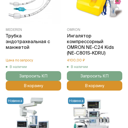
MEDEREN
OMRON
Трубка
Ингалятор
эндотрахеальная с
компрессорный
манжетой
OMRON NE-C24 Kids
(NE-C801S-KDRU)
Цена по запросу
4100,00 ₽
В наличии
В наличии
Запросить КП
Запросить КП
В корзину
В корзину
Новинка
Новинка