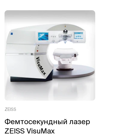
ZEISS
Фемтосекундный лазер
ZEISS VisuMax