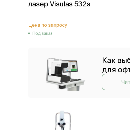
лазер Visulas 532s
Цена по запросу
Под заказ
Как вы
для оф
Чит