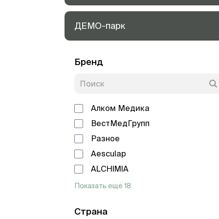
ДЕМО-парк
Бренд
Алком Медика
ВестМедГрупп
Разное
Aesculap
ALCHIMIA
Показать еще 18
Страна