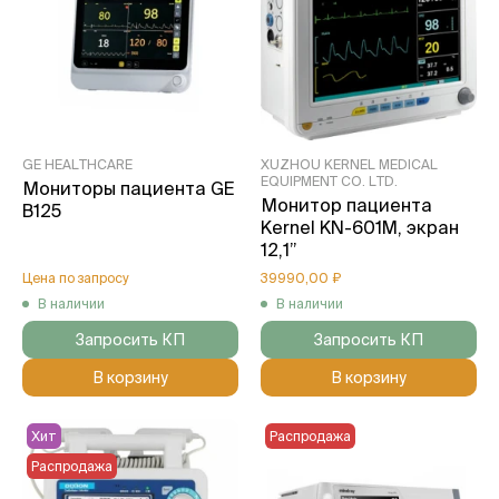
GE HEALTHCARE
XUZHOU KERNEL MEDICAL
EQUIPMENT CO. LTD.
Мониторы пациента GE
Монитор пациента
B125
Kernel KN-601M, экран
12,1”
Цена по запросу
39990,00 ₽
В наличии
В наличии
Запросить КП
Запросить КП
В корзину
В корзину
Хит
Распродажа
Распродажа